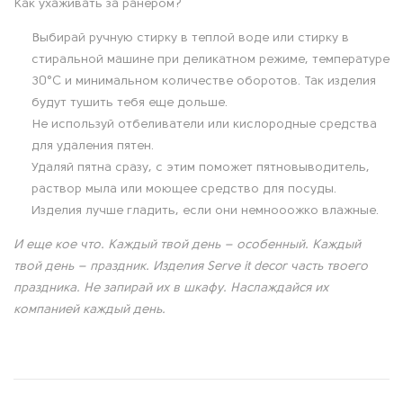
О
Как ухаживать за ранером?
Выбирай ручную стирку в теплой воде или стирку в
п
стиральной машине при деликатном режиме, температуре
и
30°C и минимальном количестве оборотов. Так изделия
будут тушить тебя еще дольше.
с
Не используй отбеливатели или кислородные средства
для удаления пятен.
а
Удаляй пятна сразу, с этим поможет пятновыводитель,
раствор мыла или моющее средство для посуды.
н
Изделия лучше гладить, если они немнооожко влажные.
и
И еще кое что. Каждый твой день – особенный. Каждый
твой день – праздник. Изделия Serve it decor часть твоего
е
праздника. Не запирай их в шкафу. Наслаждайся их
компанией каждый день.