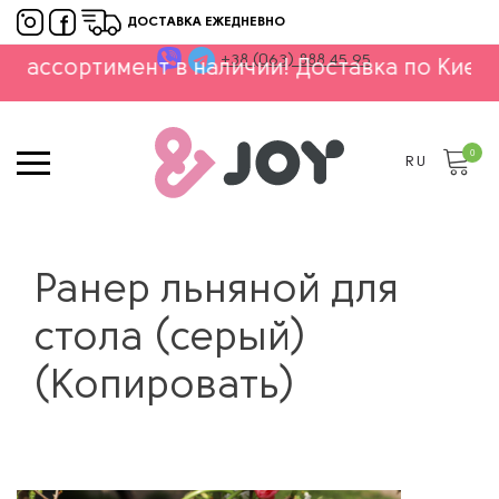
ДОСТАВКА ЕЖЕДНЕВНО
+38 (063) 888 45 95
ртимент в наличии! Доставка по Киеву и Укра
0
RU
Ранер льняной для
стола (серый)
(Копировать)