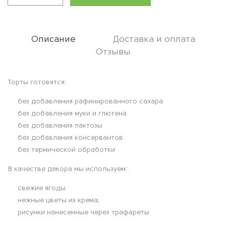
Количество
товара
Торт
праздничный
Описание
Доставка и оплата
3
Отзывы
яруса
О
Торты готовятся:
без добавления рафинированного сахара
п
без добавления муки и глютена
и
без добавления лактозы
без добавления консервантов
с
без термической обработки
а
В качестве декора мы используем:
свежие ягоды
н
нежные цветы из крема;
и
рисунки нанесенные через трафареты