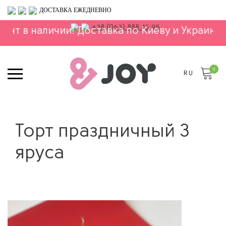
ДОСТАВКА ЕЖЕДНЕВНО
+38 (063) 888 45 95
ии! Доставка по Киеву и Украине!
⚬
Весь асс
0
RU
Торт праздничный 3
яруса