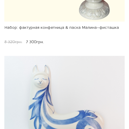
Набор: фактурная конфетница & паска Малина–фисташка
8 320
грн.
7 300
грн.