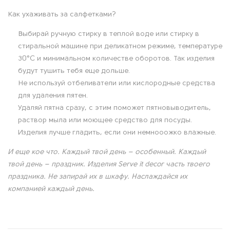
О
Как ухаживать за салфетками?
Выбирай ручную стирку в теплой воде или стирку в
п
стиральной машине при деликатном режиме, температуре
и
30°C и минимальном количестве оборотов. Так изделия
будут тушить тебя еще дольше.
с
Не используй отбеливатели или кислородные средства
для удаления пятен.
а
Удаляй пятна сразу, с этим поможет пятновыводитель,
раствор мыла или моющее средство для посуды.
н
Изделия лучше гладить, если они немнооожко влажные.
и
И еще кое что. Каждый твой день – особенный. Каждый
твой день – праздник. Изделия Serve it decor часть твоего
е
праздника. Не запирай их в шкафу. Наслаждайся их
компанией каждый день.