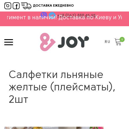
ДОСТАВКА ЕЖЕДНЕВНО
+38 (063) 888 45 95
т в наличии! Доставка по Киеву и Украине!
⚬
0
RU
Салфетки льняные
желтые (плейсматы),
2шт