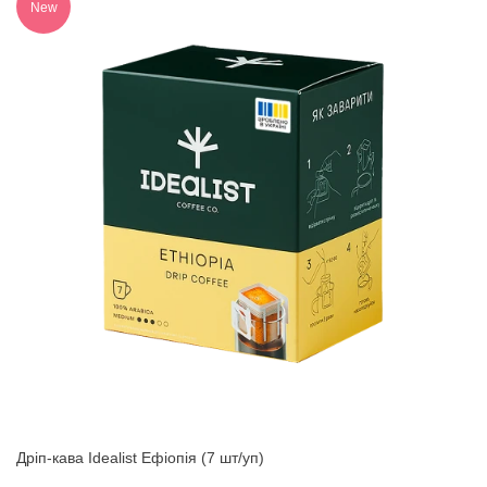
New
Дріп-кава Idealist Ефіопія (7 шт/уп)