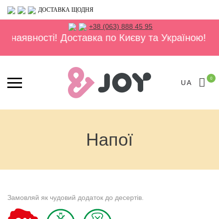
ДОСТАВКА ЩОДНЯ
+38 (063) 888 45 95
сті! Доставка по Києву та Україною!
⚬
Весь ас
0
UA
Напої
Замовляй як чудовий додаток до десертів.