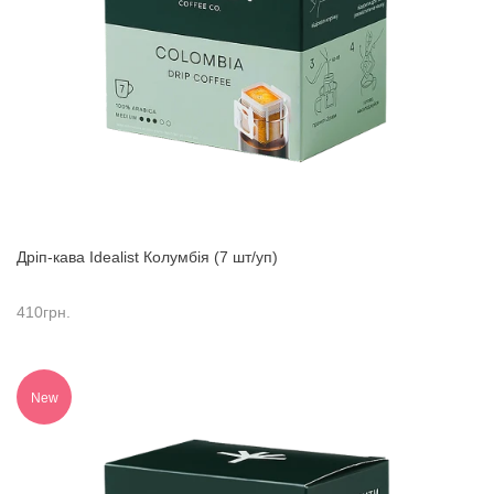
Дріп-кава Idealist Колумбія (7 шт/уп)
410
грн.
New