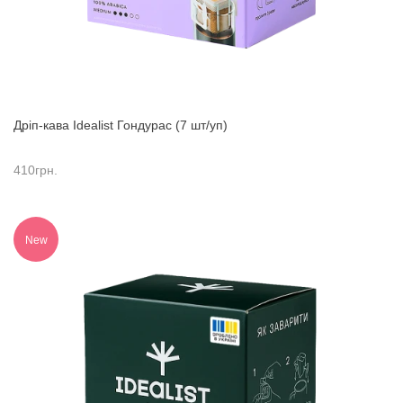
Дріп-кава Idealist Гондурас (7 шт/уп)
410
грн.
New