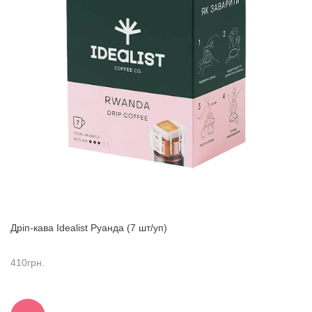
Дріп-кава Idealist Руанда (7 шт/уп)
410
грн.