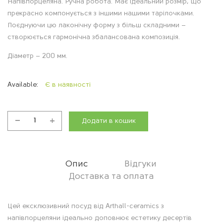
Напівпорцеляна. Ручна робота. Має ідеальний розмір, що
прекрасно компонується з іншими нашими тарілочками.
Поєднуючи цю лаконічну форму з більш складними –
створюється гармонічна збалансована композиція.
Діаметр – 200 мм.
Available:
Є в наявності
Додати в кошик
Тарілка
Сонечко,
біла
кількість
Опис
Відгуки
Доставка та оплата
О
Цей ексклюзивний посуд від Arthall-ceramics з
напівпорцеляни ідеально доповнює естетику десертів