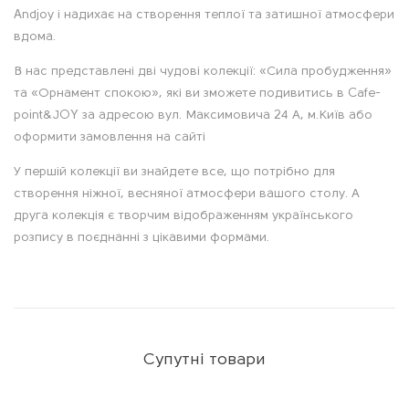
п
Andjoy і надихає на створення теплої та затишної атмосфери
вдома.
и
В нас представлені дві чудові колекції: «Сила пробудження»
с
та «Орнамент спокою», які ви зможете подивитись в Cafe-
point&JOY за адресою вул. Максимовича 24 А, м.Київ або
оформити замовлення на сайті
У першій колекції ви знайдете все, що потрібно для
створення ніжної, весняної атмосфери вашого столу. А
друга колекція є творчим відображенням українського
розпису в поєднанні з цікавими формами.
Супутні товари