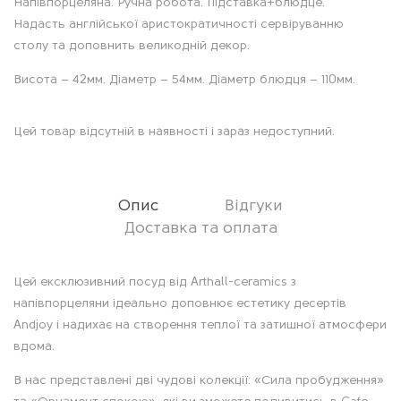
Напівпорцеляна. Ручна робота. Підставка+блюдце.
Надасть англійської аристократичності сервіруванню
столу та доповнить великодній декор.
Висота – 42мм. Діаметр – 54мм. Діаметр блюдця – 110мм.
Цей товар відсутній в наявності і зараз недоступний.
Опис
Відгуки
Доставка та оплата
О
Цей ексклюзивний посуд від Arthall-ceramics з
напівпорцеляни ідеально доповнює естетику десертів
п
Andjoy і надихає на створення теплої та затишної атмосфери
вдома.
и
В нас представлені дві чудові колекції: «Сила пробудження»