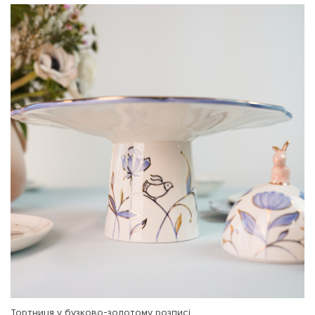
Тортниця у бузково-золотому розписі