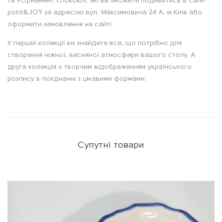
с
та «Орнамент спокою», які ви зможете подивитись в Cafe-
point&JOY за адресою вул. Максимовича 24 А, м.Київ або
оформити замовлення на сайті
У першій колекції ви знайдете все, що потрібно для
створення ніжної, весняної атмосфери вашого столу. А
друга колекція є творчим відображенням українського
розпису в поєднанні з цікавими формами.
Супутні товари