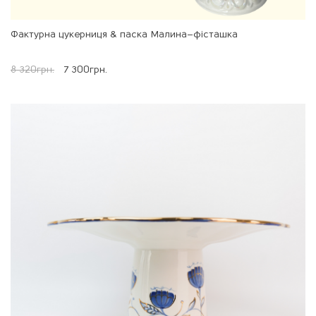
Фактурна цукерниця & паска Малина–фісташка
8 320
грн.
7 300
грн.