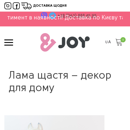
ДОСТАВКА ЩОДНЯ
+38 (063) 888 45 95
нт в наявності! Доставка по Києву та Україно
0
UA
Лама щастя – декор
для дому