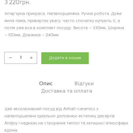
3 220
грн.
Інтер’єрна прикраса. Напівпорцеляна. Ручна робота. Дуже
мила лама, привертає увагу, часто спочатку купують її, а
потім уже все в комплект посуду. Висота – 330мм, Ширина
– 100мм, Довжина – 240мм
Додати в кошик
Лама
щастя
-
декор
Опис
Відгуки
для
Доставка та оплата
дому
кількість
О
Цей ексклюзивний посуд від Arthall-ceramics з
напівпорцеляни ідеально доповнює естетику десертів
п
Andjoy і надихає на створення теплої та затишної атмосфери
вдома.